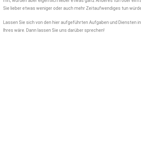
mit, würden aber eigentlich lieber etwas ganz Anderes tun oder einf
Sie lieber etwas weniger oder auch mehr Zeitaufwendiges tun würd
Lassen Sie sich von den hier aufgeführten Aufgaben und Diensten insp
Ihres wäre. Dann lassen Sie uns darüber sprechen!