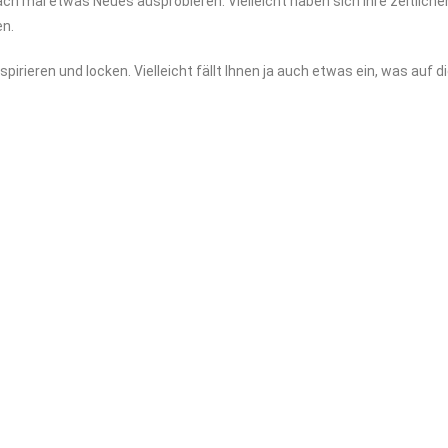
ach mal etwas Neues ausprobieren. Vielleicht haben sich Ihre zeitlich
en.
irieren und locken. Vielleicht fällt Ihnen ja auch etwas ein, was auf 