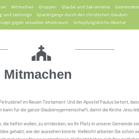
ten
Mitmachen
Gruppen
Glaube und Sakramente
Gemeindebr
g und Seelsorge
Spaziergänge durch den christlichen Glauben
nzept gegen sexuellen Missbrauch
Schöpfungskirche Obertal
Mitmachen
e Petrusbrief im Neuen Testament. Und der Apostel Paulus betont, dass
 kann für die ganze Glaubensgemeinschaft, damit die Kirche Jesu leb
ie helfen wollen, zu entdecken, wo Ihr Platz in unserer Gemeinde sein
 Idee gehabt, wie der aussehen könnte. Vielleicht arbeiten Sie schon 