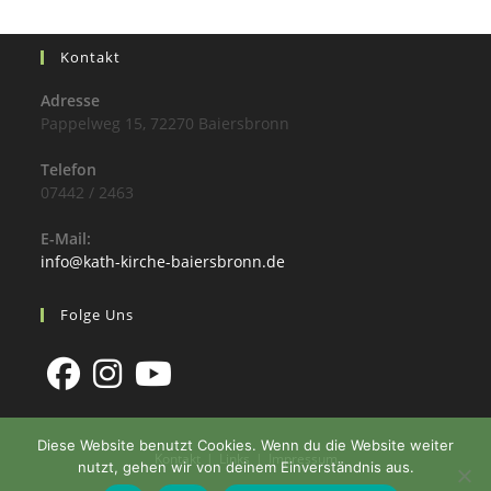
Kontakt
Adresse
Pappelweg 15, 72270 Baiersbronn
Telefon
07442 / 2463
E-Mail:
info@kath-kirche-baiersbronn.de
Folge Uns
Diese Website benutzt Cookies. Wenn du die Website weiter
Kontakt
Links
Impressum
nutzt, gehen wir von deinem Einverständnis aus.