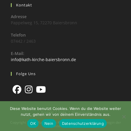
Kontakt
Adresse
Pappelweg 15, 72270 Baiersbronn
Telefon
07442 / 2463
E-Mail:
info@kath-kirche-baiersbronn.de
Folge Uns
Diese Website benutzt Cookies. Wenn du die Website weiter
Kontakt
Links
Impressum
nutzt, gehen wir von deinem Einverständnis aus.
Copyright 2026 - Katholische Kirchengemeinde St. Maria Königin der
OK
Nein
Datenschutzerklärung
Apostel Baiersbronn