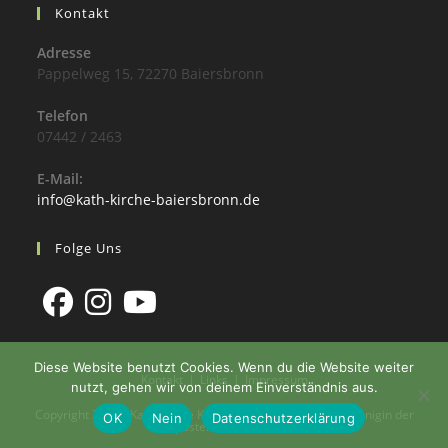
Kontakt
Adresse
Pappelweg 15, 72270 Baiersbronn
Telefon
07442 / 2463
E-Mail:
info@kath-kirche-baiersbronn.de
Folge Uns
Diese Website benutzt Cookies. Wenn du die Website weiter
Kontakt
Links
Impressum
nutzt, gehen wir von deinem Einverständnis aus.
Copyright 2026 - Katholische Kirchengemeinde St. Maria Königin der
OK
Nein
Datenschutzerklärung
Apostel Baiersbronn