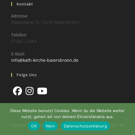
Kontakt
Adresse
Pappelweg 15, 72270 Baiersbronn
Telefon
07442 / 2463
E-Mail:
info@kath-kirche-baiersbronn.de
Folge Uns
Diese Website benutzt Cookies. Wenn du die Website weiter
Kontakt
Links
Impressum
nutzt, gehen wir von deinem Einverständnis aus.
Copyright 2026 - Katholische Kirchengemeinde St. Maria Königin der
OK
Nein
Datenschutzerklärung
Apostel Baiersbronn