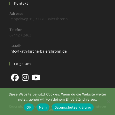
Kontakt
Adresse
Pappelweg 15, 72270 Baiersbronn
Telefon
07442 / 2463
E-Mail:
info@kath-kirche-baiersbronn.de
Folge Uns
Diese Website benutzt Cookies. Wenn du die Website weiter
Kontakt
Links
Impressum
nutzt, gehen wir von deinem Einverständnis aus.
Copyright 2026 - Katholische Kirchengemeinde St. Maria Königin der
OK
Nein
Datenschutzerklärung
Apostel Baiersbronn