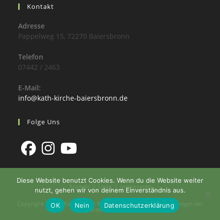
Kontakt
Adresse
Pappelweg 15, 72270 Baiersbronn
Telefon
07442 / 2463
E-Mail:
info@kath-kirche-baiersbronn.de
Folge Uns
Diese Website benutzt Cookies. Wenn du die Website weiter
Kontakt
Links
Impressum
nutzt, gehen wir von deinem Einverständnis aus.
Copyright 2026 - Katholische Kirchengemeinde St. Maria Königin der
OK
Nein
Datenschutzerklärung
Apostel Baiersbronn